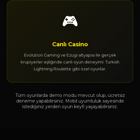
🎮
Canlı Casino
Evolution Gaming ve Ezugi altyapısı ile gerçek
krupiyerler eşliğinde canlı oyun deneyimi. Turkish
Lightning Roulette gibi özel oyunlar.
Tüm oyunlarda demo modu mevcut olup, ücretsiz
deneme yapabilirsiniz. Mobil uyumluluk sayesinde
istediğiniz yerden oyun keyfi yaşayabilirsiniz.