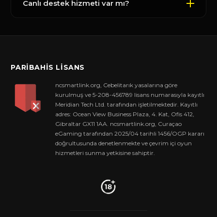
Canlı destek hizmeti var mı?
PARIBAHIS LISANS
ncsmartlink.org, Cebelitarık yasalarına göre
kurulmuş ve 5-208-456789 lisans numarasıyla kayıtlı
Meridian Tech Ltd. tarafından işletilmektedir. Kayıtlı
adres: Ocean View Business Plaza, 4. Kat, Ofis 412,
Gibraltar GX11 1AA. ncsmartlink.org, Curaçao
eGaming tarafından 2025/04 tarihli 1456/OGP kararı
doğrultusunda denetlenmekte ve çevrim içi oyun
hizmetleri sunma yetkisine sahiptir.