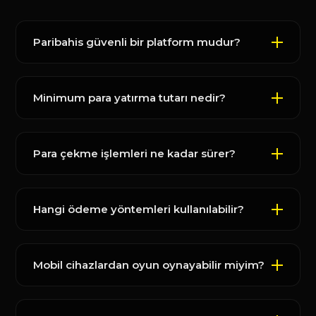
Paribahis güvenli bir platform mudur?
Minimum para yatırma tutarı nedir?
Para çekme işlemleri ne kadar sürer?
Hangi ödeme yöntemleri kullanılabilir?
Mobil cihazlardan oyun oynayabilir miyim?