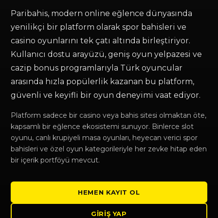
Paribahis, modern online eğlence dünyasında
yenilikçi bir platform olarak spor bahisleri ve
casino oyunlarını tek çatı altında birleştiriyor.
Kullanıcı dostu arayüzü, geniş oyun yelpazesi ve
cazip bonus programlarıyla Türk oyuncular
arasında hızla popülerlik kazanan bu platform,
güvenli ve keyifli bir oyun deneyimi vaat ediyor.
Platform sadece bir casino veya bahis sitesi olmaktan öte,
kapsamlı bir eğlence ekosistemi sunuyor. Binlerce slot
oyunu, canlı krupiyeli masa oyunları, heyecan verici spor
bahisleri ve özel oyun kategorileriyle her zevke hitap eden
bir içerik portföyü mevcut.
HEMEN KAYIT OL
GIRIŞ YAP