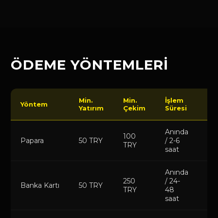
ÖDEME YÖNTEMLERI
Min.
Min.
İşlem
Yöntem
Ko
Yatırım
Çekim
Süresi
Anında
100
Papara
50 TRY
/ 2-6
Yo
TRY
saat
Anında
250
/ 24-
Banka Kartı
50 TRY
Yo
TRY
48
saat